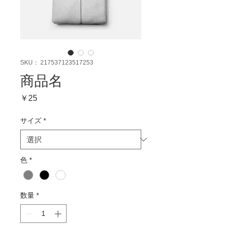
SKU： 217537123517253
商品名
価
￥25
格
サイズ
*
色
*
数量
*