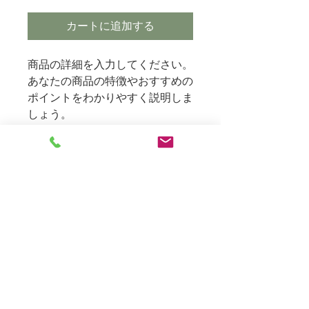
カートに追加する
商品の詳細を入力してください。
あなたの商品の特徴やおすすめの
ポイントをわかりやすく説明しま
しょう。
商品情報
商品の詳細を入力してください。サイ
返品・返金ポリシー
ズ、素材、取扱説明に加え、商品の特
徴やおすすめのポイントなどを説明し
返品・返金規約を入力してください。
ましょう。
商品の配送について
商品にご満足いただけなかった場合の
返品・返金ポリシーと手順を説明しま
配送地域、料金、所要時間、梱包な
しょう。規約の内容を明確にすること
ど、商品の配送に関する情報を入力し
で、お客様の信頼を獲得し、安心して
てください。配送情報を明確にするこ
商品をご購入いただけます。
とで、お客様の信頼を獲得し、安心し
Home＞