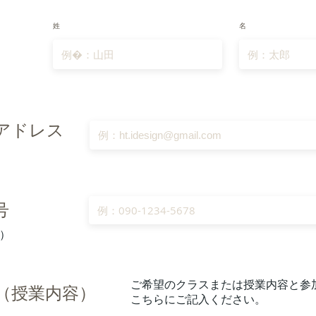
姓
名
）
アドレス
）
号
）
​ご希望のクラスまたは授業内容と参
ス（授業内容）
こちらにご記入ください。