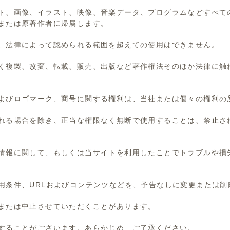
ト、画像、イラスト、映像、音楽データ、プログラムなど
すべて
または原著作者に帰属します。
、法律によって認められる範囲を超えての使用はできません。
く複製、改変、転載、販売、出版など
著作権法そのほか法律に触
よびロゴマーク、商号に関する権利は、
当社または個々の権利の
れる場合を除き、
正当な権限なく無断で使用することは、禁止さ
情報に関して、
もしくは当サイトを利用したことでトラブルや損
条件、URLおよびコンテンツなどを、
予告なしに変更または削
または中止させていただくことがあります。
することがございます。
あらかじめ、ご了承ください。